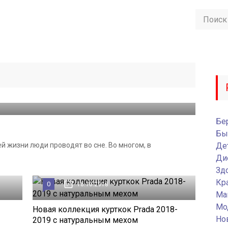
Бе
Бы
й жизни люди проводят во сне. Во многом, в
Де
Ди
Зд
Кр
0
16.10.2018
Ма
Мо
Новая коллекция курткок Prada 2018-
Но
2019 c натуральным мехом