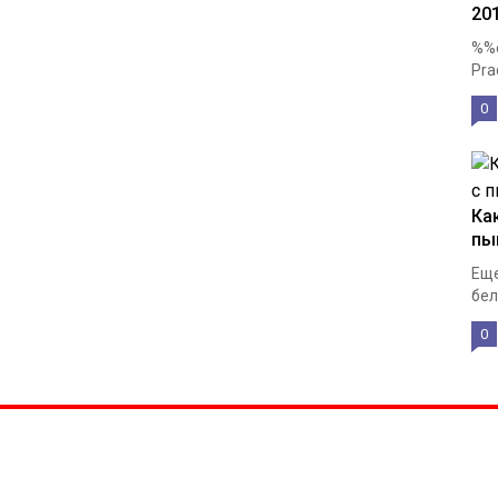
20
%%e
Pra
0
Ка
пы
Еще
бел
0