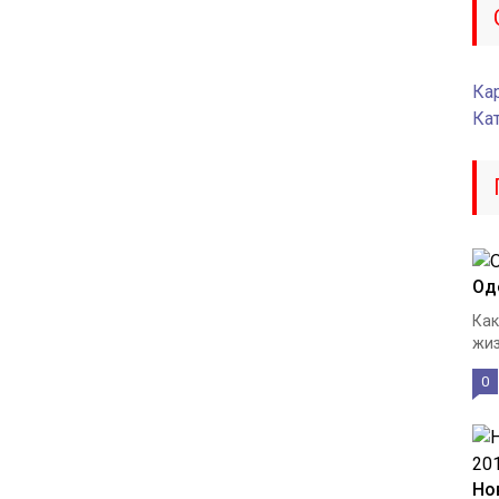
Кар
Ка
Од
Как
жиз
0
Но