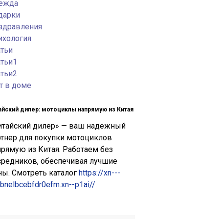
ежда
дарки
здравления
ихология
атьи
атьи1
атьи2
т в доме
айский дилер: мотоциклы напрямую из Китая
итайский дилер» — ваш надежный
ртнер для покупки мотоциклов
прямую из Китая. Работаем без
средников, обеспечивая лучшие
ны. Смотреть каталог
https://xn---
bnelbcebfdr0efm.xn--p1ai//
.