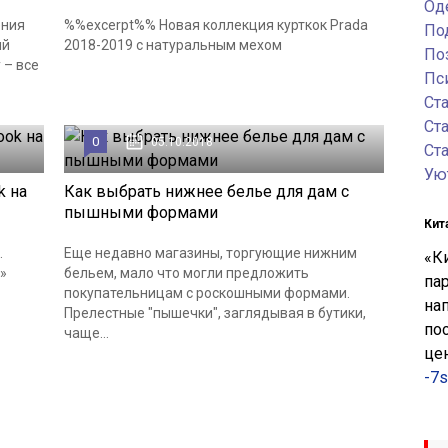
Од
ения
%%excerpt%% Новая коллекция курткок Prada
По
ый
2018-2019 c натуральным мехом
По
 – все
Пс
Ст
Ст
0
05.10.2018
Ст
Ую
k на
Как выбрать нижнее белье для дам с
пышными формами
Кит
.
Еще недавно магазины, торгующие нижним
«К
»
бельем, мало что могли предложить
па
покупательницам с роскошными формами.
на
Прелестные "пышечки", заглядывая в бутики,
по
чаще...
це
-7s