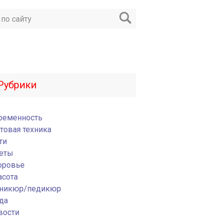
Рубрики
ременность
товая техника
ти
еты
оровье
асота
никюр/педикюр
да
вости