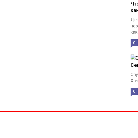
Чт
ка
Дез
нео
как.
0
Се
Слу
Хоч
0