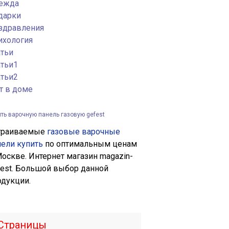
ежда
дарки
здравления
ихология
атьи
атьи1
атьи2
т в доме
ить варочную панель газовую gefest
траиваемые
газовые варочные
нели купить
по оптимальным ценам
Москве. Интернет магазин magazin-
fest. Большой выбор данной
одукции.
Страницы