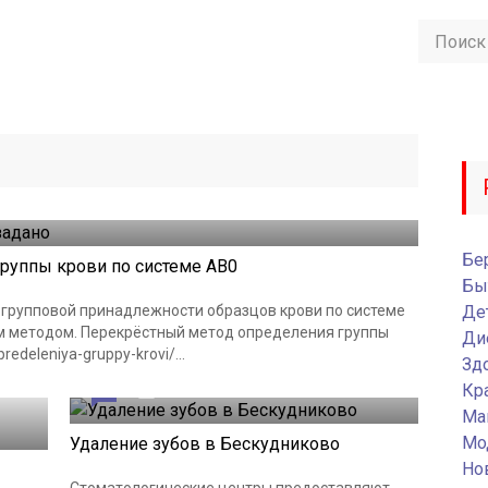
Бе
руппы крови по системе AB0
Бы
групповой принадлежности образцов крови по системе
Де
м методом. Перекрёстный метод определения группы
Ди
redeleniya-gruppy-krovi/...
Зд
Кр
0
24.03.2022
Ма
Мо
Удаление зубов в Бескудниково
Но