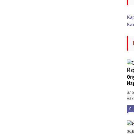
Кар
Ка
Оп
Из
Зло
нах
0