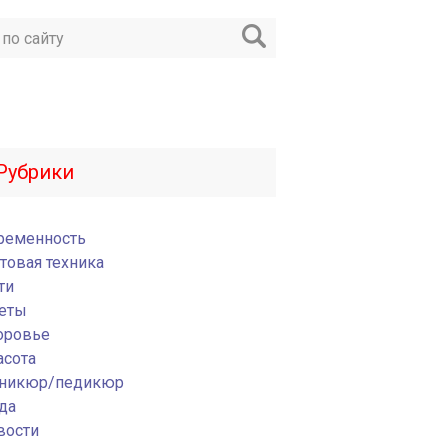
Рубрики
ременность
товая техника
ти
еты
оровье
асота
никюр/педикюр
да
вости