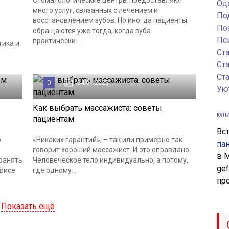
Стоматологические центры предоставляют
Од
много услуг, связанных с лечением и
По
восстановлением зубов. Но иногда пациенты
По
обращаются уже тогда, когда зуба
Пс
практически...
тика и
Ст
Ст
Ст
0
24.01.2020
Ую
Как выбрать массажиста: советы
куп
пациентам
Вс
о
«Никаких гарантий», – так или примерно так
па
говорит хороший массажист. И это оправдано.
в 
ранять
Человеческое тело индивидуально, а потому,
ge
офисе
где одному...
пр
Показать ещё