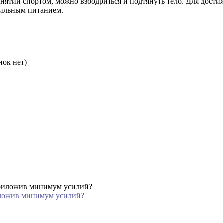
анятий спортом, можно взбодриться и подтянуть тело. Для дост
вильным питанием.
нок нет)
иложив минимум усилий?