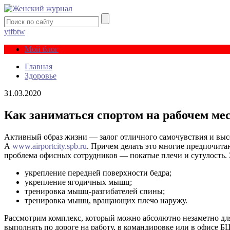
yt
fb
tw
Мой блог
Главная
Здоровье
31.03.2020
Как заниматься спортом на рабочем мес
Активный образ жизни — залог отличного самочувствия и высо
А
www.airportcity.spb.ru
. Причем делать это многие предпочита
проблема офисных сотрудников — покатые плечи и сутулость. 
укрепление передней поверхности бедра;
укрепление ягодичных мышц;
тренировка мышц-разгибателей спины;
тренировка мышц, вращающих плечо наружу.
Рассмотрим комплекс, который можно абсолютно незаметно дл
выполнять по дороге на работу, в командировке или в офисе БЦ