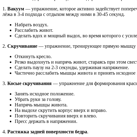
1.
Вакуум
— упражнение, которое активно задействует попер
лёжа в 3-4 подхода с отдыхом между ними в 30-45 секунд.
Набрать воздух.
Расслабить живот.
Сделать вдох и мощный выдох, во время которого с усиле
2.
Скручивание
— упражнение, тренирующее прямую мышцу жив
Откинуть кресло.
Резко выдохнуть и напрячь живот, стараясь при этом св
Сделать паузу на 2-3 секунды, удерживая напряжение.
Частично расслабить мышцы живота и принять исходное
3.
Косые скручивания
— упражнение для формирования красив
Занять исходное положение.
Убрать руки за голову.
Напрячь мышцы живота.
На выдохе скрутить корпус вверх и вправо.
Повторить скручивания вверх и влево.
Пресс держать в напряжении.
4.
Растяжка задней поверхности бедра
.