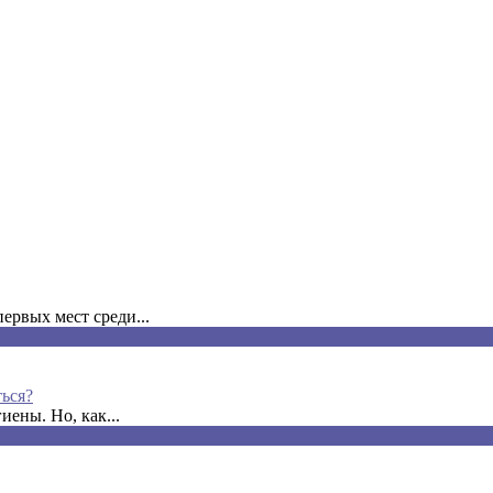
ервых мест среди...
ться?
ены. Но, как...