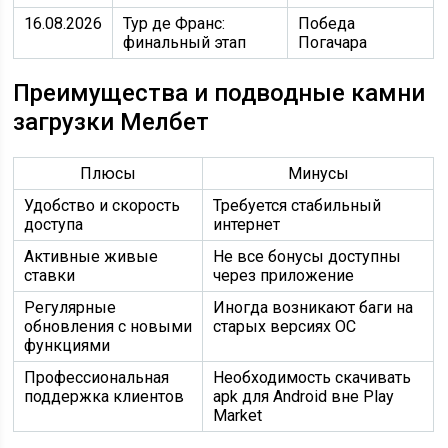
16.08.2026
Тур де Франс:
Победа
финальный этап
Погачара
Преимущества и подводные камни
загрузки Мелбет
Плюсы
Минусы
Удобство и скорость
Требуется стабильный
доступа
интернет
Активные живые
Не все бонусы доступны
ставки
через приложение
Регулярные
Иногда возникают баги на
обновления с новыми
старых версиях ОС
функциями
Профессиональная
Необходимость скачивать
поддержка клиентов
apk для Android вне Play
Market