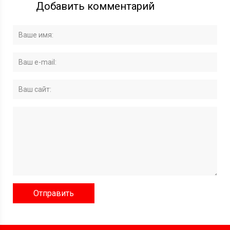
Добавить комментарий