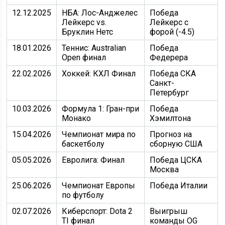
12.12.2025
НБА: Лос-Анджелес
Победа
Лейкерс vs.
Лейкерс с
Бруклин Нетс
форой (-4.5)
18.01.2026
Теннис: Australian
Победа
Open финал
Федерера
22.02.2026
Хоккей: КХЛ Финал
Победа СКА
Санкт-
Петербург
10.03.2026
Формула 1: Гран-при
Победа
Монако
Хэмилтона
15.04.2026
Чемпионат мира по
Прогноз на
баскетболу
сборную США
05.05.2026
Евролига: Финал
Победа ЦСКА
Москва
25.06.2026
Чемпионат Европы
Победа Италии
по футболу
02.07.2026
Киберспорт: Dota 2
Выигрыш
TI финал
команды OG