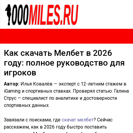
Как скачать Мелбет в 2026
году: полное руководство для
игроков
Автор:
Илья Ковалёв — эксперт с 12-летним стажем в
iGaming и спортивных ставках. Проверял статью: Галина
Струс — специалист по аналитике и достоверности
спортивных данных.
Завязали с поисками, где
скачат мелбет
? Сейчас
расскажем, как в 2026 году быстро поставить