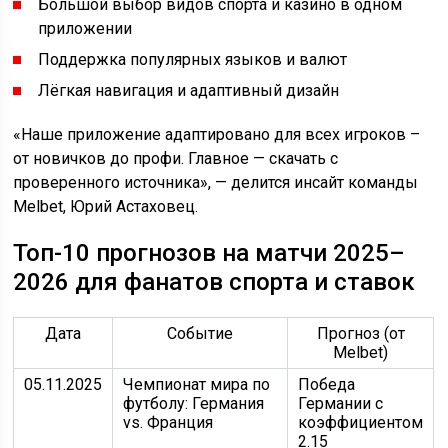
Большой выбор видов спорта и казино в одном
приложении
Поддержка популярных языков и валют
Лёгкая навигация и адаптивный дизайн
«Наше приложение адаптировано для всех игроков –
от новичков до профи. Главное — скачать с
проверенного источника», — делится инсайт команды
Melbet, Юрий Астаховец.
Топ-10 прогнозов на матчи 2025–
2026 для фанатов спорта и ставок
Дата
Событие
Прогноз (от
Melbet)
05.11.2025
Чемпионат мира по
Победа
футболу: Германия
Германии с
vs. Франция
коэффициентом
2.15