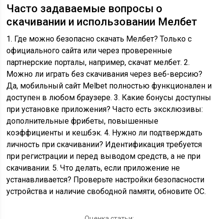
Часто задаваемые вопросы о
скачивании и использовании Мелбет
1. Где можно безопасно скачать Мелбет? Только с
официального сайта или через проверенные
партнерские порталы, например, скачат мелбет. 2.
Можно ли играть без скачивания через веб-версию?
Да, мобильный сайт Melbet полностью функционален и
доступен в любом браузере. 3. Какие бонусы доступны
при установке приложения? Часто есть эксклюзивы:
дополнительные фрибеты, повышенные
коэффициенты и кешбэк. 4. Нужно ли подтверждать
личность при скачивании? Идентификация требуется
при регистрации и перед выводом средств, а не при
скачивании. 5. Что делать, если приложение не
устанавливается? Проверьте настройки безопасности
устройства и наличие свободной памяти, обновите ОС.
Оценка статьи: