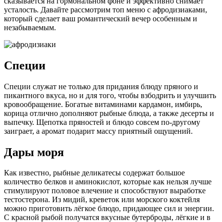
сказывается на гормональном фоне и эффективно снимает
усталость. Давайте рассмотрим топ меню с афродизиаками,
который сделает ваш романтический вечер особенным и
незабываемым.
Специи
Специи служат не только для придания блюду пряного и
пикантного вкуса, но и для того, чтобы взбодрить и улучшить
кровообращение. Богатые витаминами кардамон, имбирь,
корица отлично дополняют рыбные блюда, а также десерты и
выпечку. Щепотка пряностей и блюдо совсем по-другому
заиграет, а аромат подарит массу приятный ощущений.
Дары моря
Как известно, рыбные деликатесы содержат большое
количество белков и аминокислот, которые как нельзя лучше
стимулируют половое влечение и способствуют выработке
тестостерона. Из мидий, креветок или морского коктейля
можно приготовить лёгкое блюдо, придающее сил и энергии.
С красной рыбой получатся вкусные бутерброды, лёгкие и в