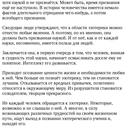
хотя наукой и не признаётся. Может быть, время признания
ещё не наступило. В истории человечества имеется немало
фактов длительного отрицания чего-нибудь, а потом
всеобщего признания.
Сведущие люди утверждают, что к области эзотерики можно
отнести любые явления. А поэтому, по их мнению, она
должна быть призванная наукой. И от неё, как и от каждой
науки, несомненно, имеется польза для людей.
Заключается она, в первую очередь в том, что человек, вникая
в сущность этой науки, начинает осмысливать доселе ему не
понятное. Интеллект его развивается.
Приходит осознание ценности жизни и необходимости любви
к ней. Чем больше он познаёт эзотерику, тем он становится
лучшим. Отказывается от вредных привычек, позитивно
относится к окружающему миру. Из разрушителя становится
созидателем, творцом прекрасного.
Не каждый человек обращается к эзотерике. Некоторые,
возможно и не слышали о ней. А многие, в силу
возникающих различных трудностей на своём жизненном
пути, ищут выход в познании эзотерического учения и,
находят его.