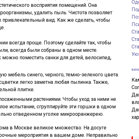
Од
стетического восприятия помещений. Она
По
роорганизмы, удалить пыль. Чистота позволяет
По
х привлекательный вид. Как же сделать, чтобы
Пс
е.
Ст
Ст
и всегда проще. Поэтому сделайте так, чтобы
Ст
ли, всегда были собраны в одном месте.
Ую
 можно поместить санки для детей, велосипед,
вин
ую мебель синего, черного, темно-зеленого цвета.
Ка
асцветки легко заметна любая пылинка. Также,
Co
ельной плитке.
Да
посаженными растениями. Чтобы уход за ними не
вл
ое испытание, сгруппируйте эти горшки в одном
Да
тдельно отведенном уголке микрооранжерею.
ха
дома в Москве великое множество. На досуге
борочные мероприятия в вашем доме. Неправильно