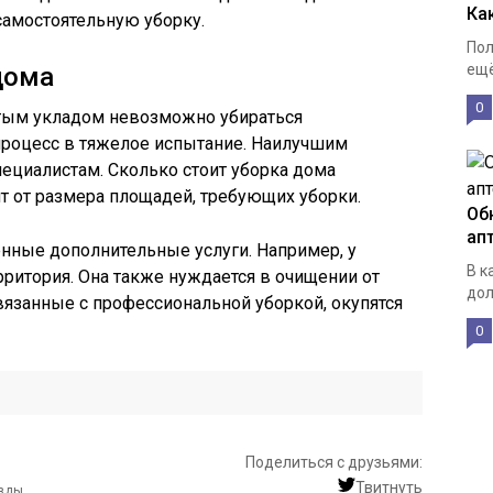
Ка
амостоятельную уборку.
Пол
ещё
дома
0
атым укладом невозможно убираться
 процесс в тяжелое испытание. Наилучшим
ециалистам. Сколько стоит уборка дома
т от размера площадей, требующих уборки.
Об
ап
нные дополнительные услуги. Например, у
В к
рритория. Она также нуждается в очищении от
дол
связанные с профессиональной уборкой, окупятся
0
Поделиться с друзьями:
Твитнуть