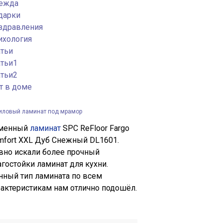
ежда
дарки
здравления
ихология
атьи
атьи1
атьи2
т в доме
иловый ламинат под мрамор
менный
ламинат
SPC ReFloor Fargo
mfort XXL Дуб Снежный DL1601.
вно искали более прочный
агостойки ламинат для кухни.
нный тип ламината по всем
рактеристикам нам отлично подошёл.