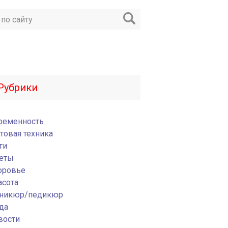
Рубрики
ременность
товая техника
ти
еты
оровье
асота
никюр/педикюр
да
вости