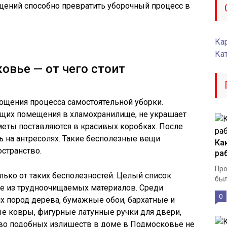
щений способно превратить уборочный процесс в
Кар
Ка
овье — от чего стоит
рощения процесса самостоятельной уборки.
щих помещения в хламохранилище, не украшает
ты поставляются в красивых коробках. После
ь на антресолях. Такие бесполезные вещи
Ка
странство.
ра
Про
лько от таких бесполезностей. Целый список
был
е из трудноочищаемых материалов. Среди
0
х пород дерева, бумажные обои, бархатные и
е ковры, фигурные латунные ручки для двери,
о подобных излишеств в доме в Подмосковье не