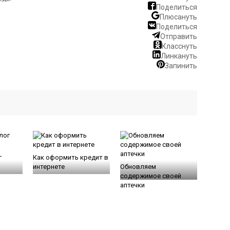
Поделиться
Плюсануть
Поделиться
Отправить
Класснуть
Линкануть
Запинить
г
Как оформить кредит в
интернете
Обновляем
содержимое своей
аптечки