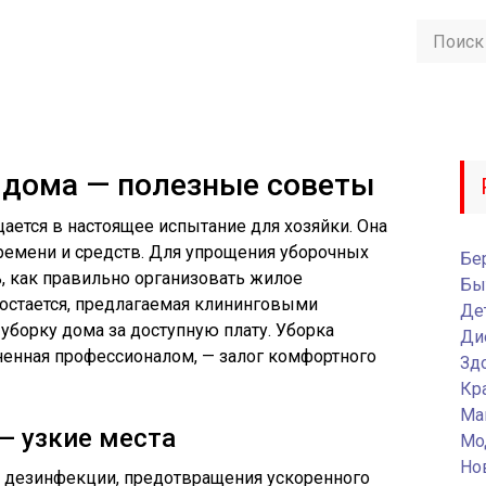
 дома — полезные советы
ается в настоящее испытание для хозяйки. Она
времени и средств. Для упрощения уборочных
Бе
, как правильно организовать жилое
Бы
остается, предлагаемая клининговыми
Де
уборку дома за доступную плату. Уборка
Ди
ненная профессионалом, — залог комфортного
Зд
Кр
Ма
— узкие места
Мо
Но
 дезинфекции, предотвращения ускоренного