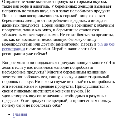
Отвращение чаще вызывают продукты с горьким вкусом,
такие как кофе и алкоголь. У беременных женщин вызывает
неприязнь не только вкус, но и запах нелюбимого продукта.
Повышенная восприимчивость к горькой пище охраняет
беременных женщин от потребления вредных, а иногда и
ядовитых продуктов. Порой неприятие возникает к обычным
продуктам, таким как мясо, и беременные становятся
убежденными вегетарианками. Не стоит бояться за организм,
так как он восполнит недостающую белковую пищу
морепродуктами или другим заменителем. Играть в
pin up без
регистрации
и смс онлайн. Играй в наши слоты без
регистрации уже сейчас!
Вопрос можно ли поддаваться причудам волнует многих? Что
делать если у вас появилось желание попробовать
несъедобные продукты? Многим беременным женщинам
хочется попробовать мел, глину, краску и даже стиральный
порошок на вкус. Ни в коем случае не пытайтесь попробовать
эти небезопасные и вредные продукты. Прислушиваться к
своим пищевым инстинктам конечно нужно. Но
удовлетворять вкусовые желания необходимо в разумных
пределах. Если продукт не вредный, и принесет вам пользу,
почему бы и не побаловать себя?
Главная