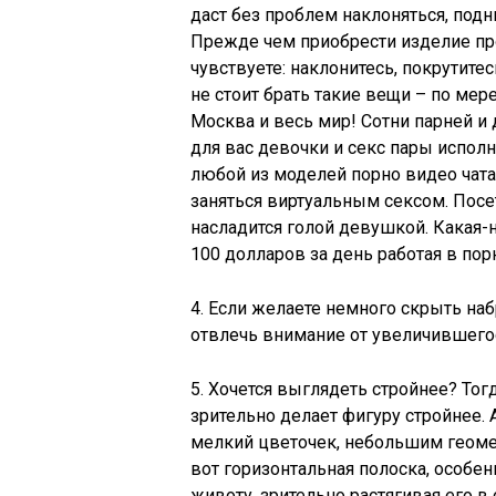
даст без проблем наклоняться, подн
Прежде чем приобрести изделие пр
чувствуете: наклонитесь, покрутите
не стоит брать такие вещи – по мер
Москва и весь мир! Сотни парней и
для вас девочки и секс пары испол
любой из моделей порно видео чата
заняться виртуальным сексом. Пос
насладится голой девушкой. Какая-
100 долларов за день работая в порн
4. Если желаете немного скрыть н
отвлечь внимание от увеличившего
5. Хочется выглядеть стройнее? Тог
зрительно делает фигуру стройнее.
мелкий цветочек, небольшим геоме
вот горизонтальная полоска, особен
животу, зрительно растягивая его в