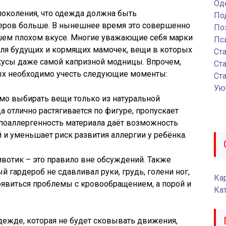
Од
поколения, что одежда должна быть
По
еров больше. В нынешнее время это совершенно
По
ашем плохом вкусе. Многие уважающие себя марки
Пс
ля будущих и кормящих мамочек, вещи в которых
Ст
кусы даже самой капризной модницы. Впрочем,
Ст
х необходимо учесть следующие моменты:
Ст
Ую
мо выбирать вещи только из натуральной
а отлично растягивается по фигуре, пропускает
Гипоаллергенность материала даёт возможность
и уменьшает риск развития аллергии у ребёнка.
вотик – это правило вне обсуждений. Также
 гардероб не сдавливал руки, грудь, голени ног,
Кар
появиться проблемы с кровообращением, а порой и
Ка
одежде, которая не будет сковывать движения,