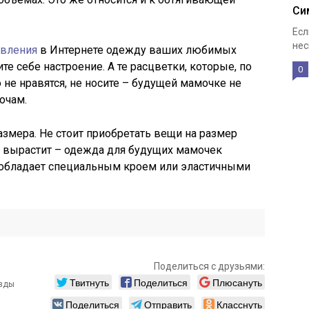
Си
Есл
нес
явления
в Интернете одежду ваших любимых
те себе настроение. А те расцветки, которые, по
0
 не нравятся, не носите – будущей мамочке не
очам.
азмера. Не стоит приобретать вещи на размер
ё вырастит – одежда для будущих мамочек
и обладает специальным кроем или эластичными
Поделиться с друзьями:
Твитнуть
Поделиться
Плюсануть
Поделиться
Отправить
Класснуть