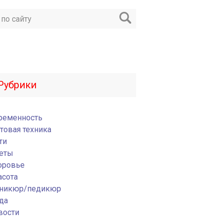
Рубрики
ременность
товая техника
ти
еты
оровье
асота
никюр/педикюр
да
вости