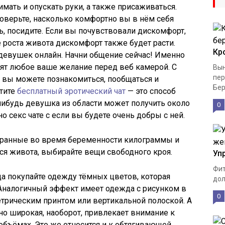
имать и опускать руки, а также присаживаться.
оверьте, насколько комфортно вы в нём себя
сь, посидите. Если вы почувствовали дискомфорт,
е роста живота дискомфорт также будет расти.
Кр
 девушек онлайн. Начни общение сейчас! Именно
нят любое ваше желание перед веб камерой. С
Вын
пер
 вы можете познакомиться, пообщаться и
Бер
етите
бесплатный эротический чат
— это способ
нибудь девушка из области может получить около
0
о секс чате с если вы будете очень добры с ней.
абранные во время беременности килограммы и
ся живота, выбирайте вещи свободного кроя.
Уп
Фит
да покупайте одежду тёмных цветов, которая
дол
 Аналогичный эффект имеет одежда с рисунком в
0
трическим принтом или вертикальной полоской. А
но широкая, наоборот, привлекает внимание к
 объёмах. Это же относится и к обтягивающей