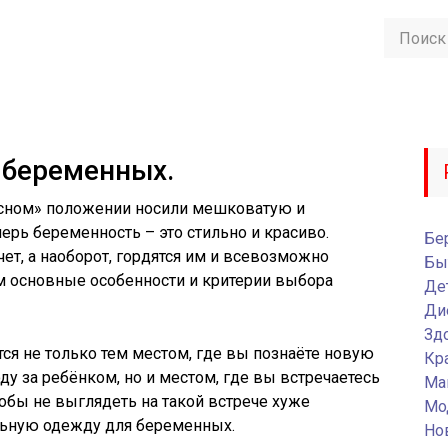
 беременных.
есном» положении носили мешковатую и
рь беременность – это стильно и красиво.
Бе
ет, а наоборот, гордятся им и всевозможно
Бы
м основные особенности и критерии выбора
Де
Ди
Зд
я не только тем местом, где вы познаёте новую
Кр
у за ребёнком, но и местом, где вы встречаетесь
Ма
обы не выглядеть на такой встрече хуже
Мо
ильную одежду для беременных.
Но