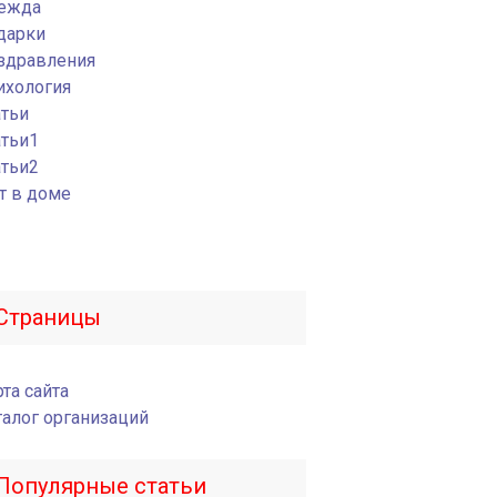
ежда
дарки
здравления
ихология
атьи
атьи1
атьи2
т в доме
Страницы
та сайта
талог организаций
Популярные статьи