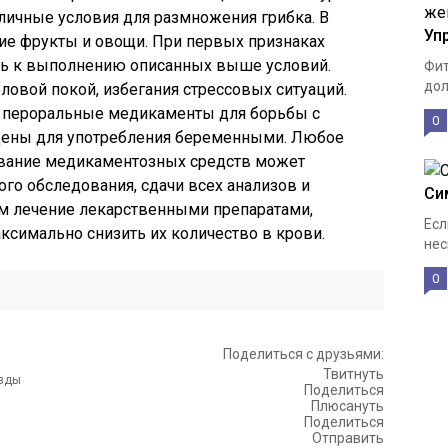
тличные условия для размножения грибка. В
Уп
е фрукты и овощи. При первых признаках
сь к выполнению описанных выше условий.
Фит
дол
ловой покой, избегания стрессовых ситуаций.
о пероральные медикаменты для борьбы с
0
ены для употребления беременными. Любое
вание медикаментозных средств может
ого обследования, сдачи всех анализов и
Си
ом лечение лекарственными препаратами,
Есл
аксимально снизить их количество в крови.
нес
0
Поделиться с друзьями:
Твитнуть
Поделиться
Плюсануть
Поделиться
Отправить