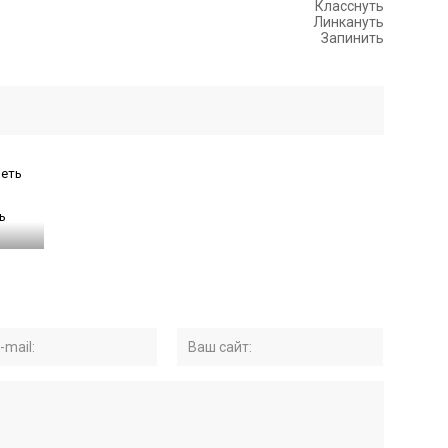
Класснуть
Линкануть
Запинить
ь