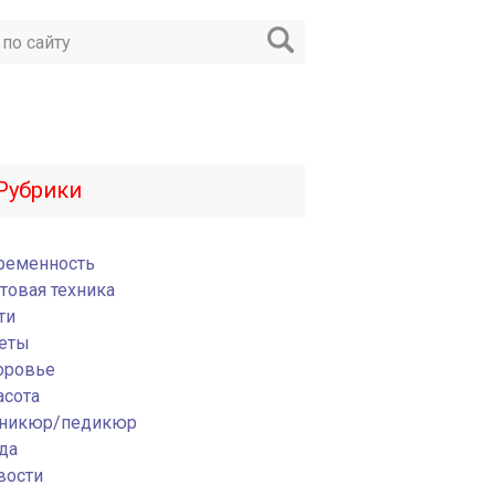
Рубрики
ременность
товая техника
ти
еты
оровье
асота
никюр/педикюр
да
вости