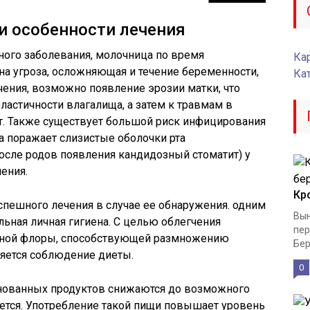
и особенности лечения
ного заболевания, молочница по время
Кар
а угроза, осложняющая и течение беременности,
Ка
чения, возможно появление эрозии матки, что
ластичности влагалища, а затем к травмам в
т. Также существует большой риск инфицирования
а поражает слизистые оболочки рта
после родов появления кандидозный стоматит) у
ения.
Кр
пешного лечения в случае ее обнаружения. одним
Вын
льная личная гигиена. С целью облегчения
пер
ятной флоры, способствующей размножению
Бер
ляется соблюдение диеты.
0
инованных продуктов снижаются до возможного
тся. Употребление такой пищи повышает уровень