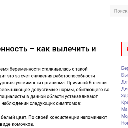
нность – как вылечить и
Бе
емя беременности сталкивалась с такой
Бы
ит это за счет снижения работоспособности
Де
ровня уязвимости организма. Причиной болезни
Ди
 превышающее допустимые нормы, обитающего во
Зд
Специалисты в данной области устанавливают
Кр
ри наблюдении следующих симптомов:
Ма
Мо
белый цвет. По своей консистенции напоминают
Но
 виде комочков.