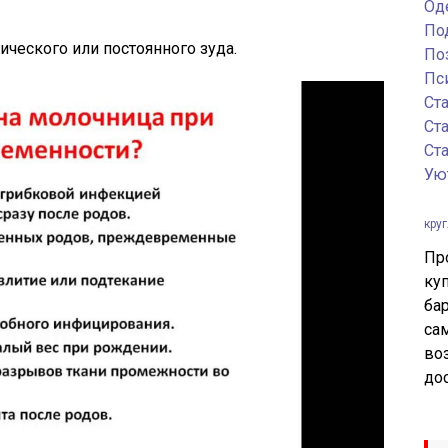
Од
По
ческого или постоянного зуда.
По
Пс
Ст
Ст
Ст
Ую
кру
Пр
ку
ба
са
во
до