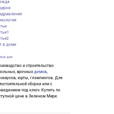
ежда
дарки
здравления
ихология
атьи
атьи1
атьи2
т в доме
глый дом
оизводство и строительство
польных, арочных
домов
,
рнхаусов, юрты, глэмпингов. Для
мостоятельной сборки или с
зведением под ключ. Купить по
ступной цене в Зеленом Мире.