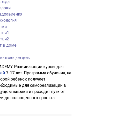
ежда
дарки
здравления
ихология
атьи
атьи1
атьи2
т в доме
нес школа для детей
ADEMY. Развивающие курсы для
тей
7-17 лет. Программа обучения, на
торой ребенок получает
обходимые для самореализации в
дущем навыки и проходит путь от
еи до полноценного проекта.