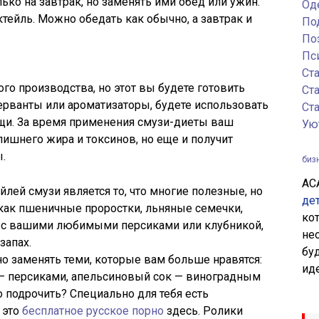
ько на завтрак, но заменять ими обед или ужин.
Од
тейль. Можно обедать как обычно, а завтрак и
По
По
Пс
Ст
о производства, но этот вы будете готовить
Ст
серванты или ароматизаторы, будете использовать
Ст
щи. За время применения смузи-диеты ваш
Ую
лишнего жира и токсинов, но еще и получит
.
биз
AC
лей смузи является то, что многие полезные, но
де
как пшеничные проростки, льняные семечки,
ко
си с вашими любимыми персиками или клубникой,
не
запах.
бу
о заменять теми, которые вам больше нравятся:
ид
 — персиками, апельсиновый сок — виноградным
 подрочить? Специально для тебя есть
 это
бесплатное русское порно
здесь. Ролики