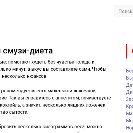
 смузи-диета
ые, помогают худеть без чувства голода и
лько минут, а вкус вы составляете сами. Чтобы
Бе
ь несколько нюансов.
Бы
Де
х рекомендуется есть маленькой ложечкой,
Ди
ие. Так вы справитесь с аппетитом, почувствуете
Зд
коктейль, а значит, несколько лишних ложечек
Кр
тво сытости.
Ма
Мо
 сбросить несколько килограммов веса, можно
Но