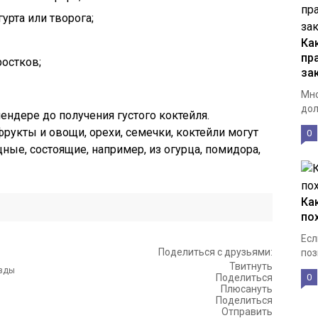
урта или творога;
Ка
пр
остков;
за
Мно
дол
ндере до получения густого коктейля.
фрукты и овощи, орехи, семечки, коктейли могут
0
ные, состоящие, например, из огурца, помидора,
Ка
по
Есл
Поделиться с друзьями:
поз
Твитнуть
Поделиться
0
Плюсануть
Поделиться
Отправить