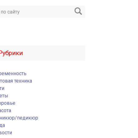
Рубрики
ременность
товая техника
ти
еты
оровье
асота
никюр/педикюр
да
вости