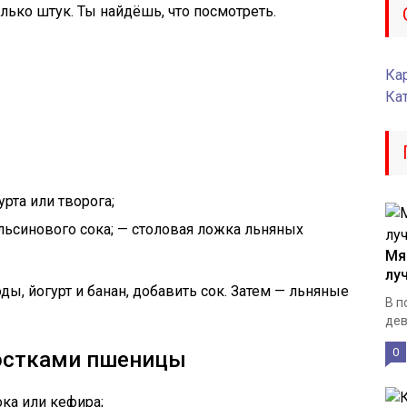
лько штук. Ты найдёшь, что посмотреть.
Кар
Ка
рта или творога;
ельсинового сока; — столовая ложка льняных
Мя
лу
ы, йогурт и банан, добавить сок. Затем — льняные
В п
дев
0
ростками пшеницы
ка или кефира;