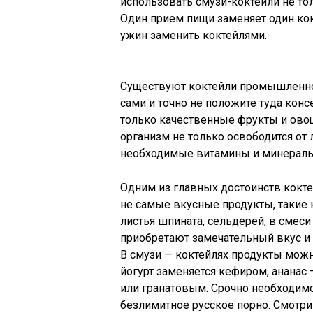
использовать смузи-коктейли не тол
Один прием пищи заменяет один кок
ужин заменить коктейлями.
Существуют коктейли промышленног
сами и точно не положите туда кон
только качественные фрукты и ово
организм не только освободится от 
необходимые витамины и минералы
Одним из главных достоинств коктей
не самые вкусные продукты, такие 
листья шпината, сельдерей, в сме
приобретают замечательный вкус и 
В смузи — коктейлях продукты можн
йогурт заменяется кефиром, ананас
или гранатовым. Срочно необходимо
безлимитное русское порно. Смотри