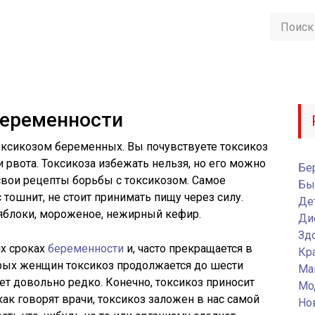
беременности
оксикозом беременных. Вы почувствуете токсикоз
 и рвота. Токсикоза избежать нельзя, но его можно
Бе
свои рецепты борьбы с токсикозом. Самое
Бы
с тошнит, не стоит принимать пищу через силу.
Де
яблоки, мороженое, нежирный кефир.
Ди
Зд
их сроках
беременности
и, часто прекращается в
Кр
орых женщин токсикоз продолжается до шести
Ма
ет довольно редко. Конечно, токсикоз приносит
Мо
как говорят врачи, токсикоз заложен в нас самой
Но