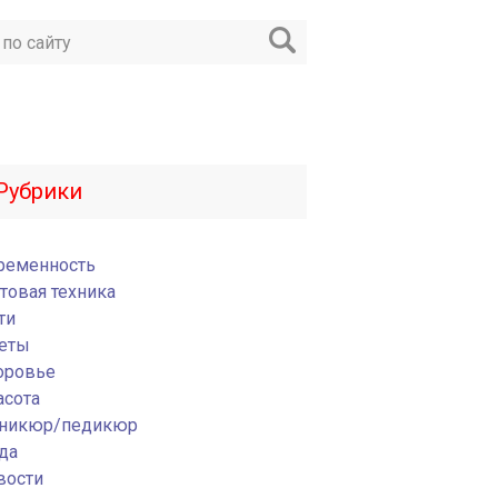
Рубрики
ременность
товая техника
ти
еты
оровье
асота
никюр/педикюр
да
вости