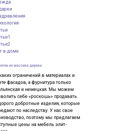
ежда
дарки
здравления
ихология
атьи
атьи1
атьи2
т в доме
кетки из массива дерева
каких ограничений в материалах и
ете фасадов, а фурнитура только
альянская и немецкая. Мы можем
зволить себе «роскошь» продавать
дорого добротные изделия, которые
редают по наследству. У нас свое
оизводство, поэтому мы предлагаем
ступные цены на мебель элит-