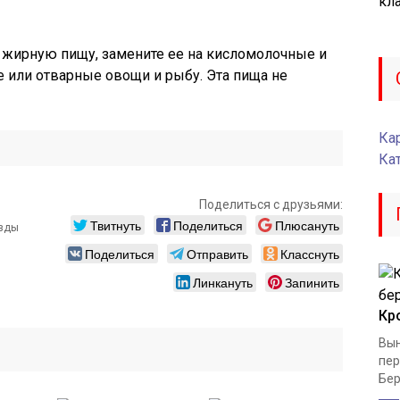
кла
и жирную пищу, замените ее на кисломолочные и
 или отварные овощи и рыбу. Эта пища не
Кар
Ка
Поделиться с друзьями:
Твитнуть
Поделиться
Плюсануть
Поделиться
Отправить
Класснуть
Линкануть
Запинить
Кр
Вын
пер
Бер