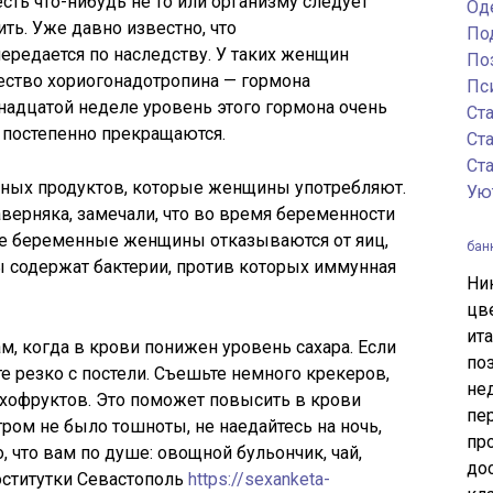
сть что-нибудь не то или организму следует
Од
ить. Уже давно известно, что
По
ередается по наследству. У таких женщин
По
ество хориогонадотропина — гормона
Пс
надцатой неделе уровень этого гормона очень
Ст
 постепенно прекращаются.
Ст
Ст
дных продуктов, которые женщины употребляют.
Ую
аверняка, замечали, что во время беременности
гие беременные женщины отказываются от яиц,
бан
ы содержат бактерии, против которых иммунная
Ни
цв
ит
м, когда в крови понижен уровень сахара. Если
по
е резко с постели. Съешьте немного крекеров,
не
сухофруктов. Это поможет повысить в крови
пе
ром не было тошноты, не наедайтесь на ночь,
пр
, что вам по душе: овощной бульончик, чай,
до
оститутки Севастополь
https://sexanketa-