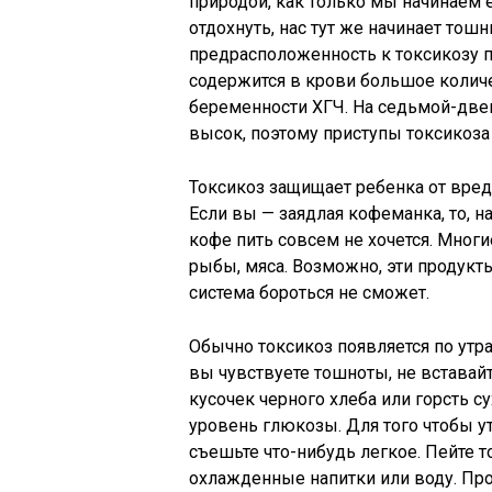
природой, как только мы начинаем е
отдохнуть, нас тут же начинает тошн
предрасположенность к токсикозу п
содержится в крови большое колич
беременности ХГЧ. На седьмой-две
высок, поэтому приступы токсикоза
Токсикоз защищает ребенка от вре
Если вы — заядлая кофеманка, то, н
кофе пить совсем не хочется. Мно
рыбы, мяса. Возможно, эти продукт
система бороться не сможет.
Обычно токсикоз появляется по утра
вы чувствуете тошноты, не вставайт
кусочек черного хлеба или горсть 
уровень глюкозы. Для того чтобы ут
съешьте что-нибудь легкое. Пейте то
охлажденные напитки или воду. Пр