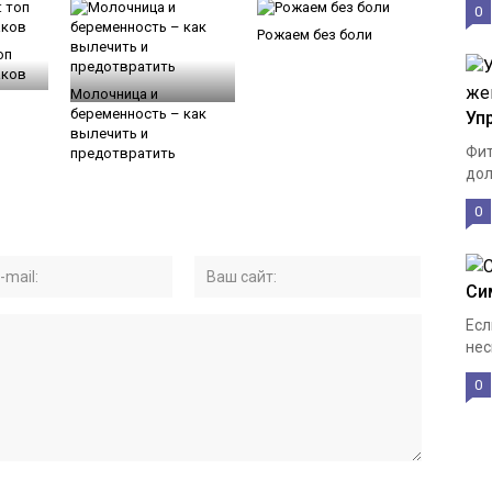
0
Рожаем без боли
оп
аков
Молочница и
беременность – как
Уп
вылечить и
Фит
предотвратить
дол
0
Си
Есл
нес
0