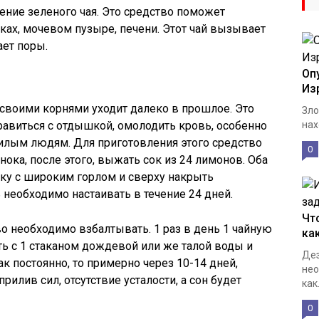
ение зеленого чая. Это средство поможет
ках, мочевом пузыре, печени. Этот чай вызывает
ает поры.
Оп
Из
 своими корнями уходит далеко в прошлое. Это
Зло
равиться с отдышкой, омолодить кровь, особенно
нах
илым людям. Для приготовления этого средство
0
нока, после этого, выжать сок из 24 лимонов. Оба
ку с широким горлом и сверху накрыть
 необходимо настаивать в течение 24 дней.
Чт
во необходимо взбалтывать. 1 раз в день 1 чайную
ка
ь с 1 стаканом дождевой или же талой воды и
Дез
ак постоянно, то примерно через 10-14 дней,
нео
илив сил, отсутствие усталости, а сон будет
как.
0