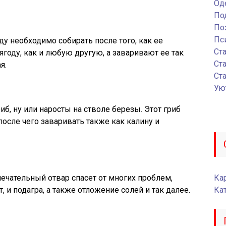
Од
По
По
Пс
ду необходимо собирать после того, как ее
Ст
ягоду, как и любую другую, а заваривают ее так
Ст
я.
Ст
Ую
риб, ну или наросты на стволе березы. Этот гриб
осле чего заваривать также как калину и
мечательный отвар спасет от многих проблем,
Кар
, и подагра, а также отложение солей и так далее.
Ка