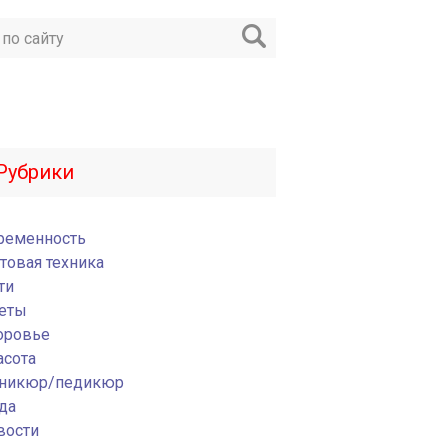
Рубрики
ременность
товая техника
ти
еты
оровье
асота
никюр/педикюр
да
вости