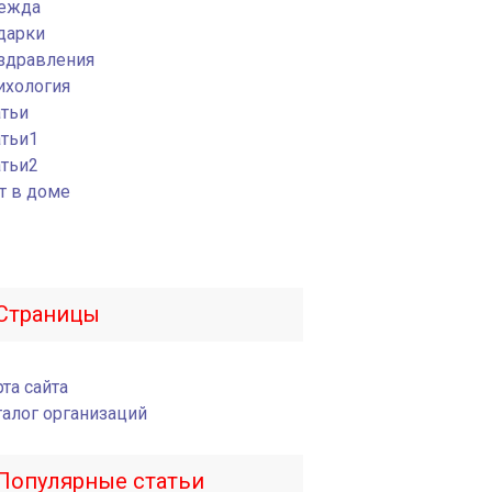
ежда
дарки
здравления
ихология
атьи
атьи1
атьи2
т в доме
Страницы
та сайта
талог организаций
Популярные статьи