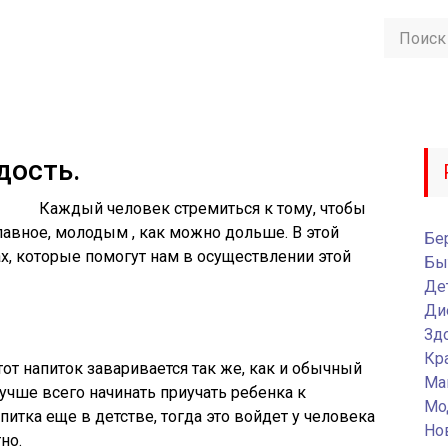
дость.
Каждый человек стремиться к тому, чтобы
лавное, молодым , как можно дольше. В этой
Бе
ах, которые помогут нам в осуществлении этой
Бы
Де
Ди
Зд
Кр
от напиток заваривается так же, как и обычный
Ма
Лучше всего начинать приучать ребенка к
Мо
итка еще в детстве, тогда это войдет у человека
Но
но.