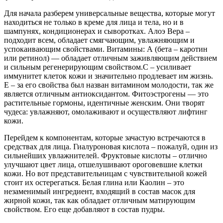
Для начала разберем универсальные вещества, которые могут
находиться не только в креме для лица и тела, но и в
шампунях, кондиционерах и сыворотках. Алоэ Вера –
подходит всем, обладает смягчающим, увлажняющим и
успокаивающим свойствами. Витамины: А (бета – каротин
или ретинол) — обладает отличным заживляющим действием
и сильным регенерирующим свойством.С – усиливает
иммунитет клеток кожи и значительно продлевает им жизнь.
Е – за его свойства был назван витамином молодости, так же
является отличным антиоксидантом. Фитоэстрогены — это
растительные гормоны, идентичные женским. Они творят
чудеса: увлажняют, омолаживают и осуществляют лифтинг
кожи.
Перейдем к компонентам, которые зачастую встречаются в
средствах для лица. Гиалуроновая кислота – пожалуй, один из
сильнейших увлажнителей. Фруктовые кислоты – отлично
улучшают цвет лица, отшелушивают ороговевшие клетки
кожи. Но вот представительницам с чувствительной кожей
стоит их остерегаться. Белая глина или Каолин – это
незаменимый ингредиент, входящий в состав масок для
жирной кожи, так как обладает отличным матирующим
свойством. Его еще добавляют в состав пудры.